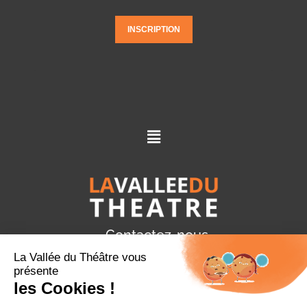
Menu
Contactez-nous
8, rue Jean Fontenelle, 77210, Avon
06 77 94 06 69