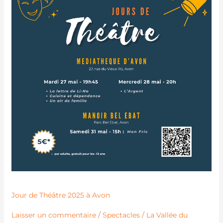
Théâtre
2025
à
Avon
Jour de Théâtre 2025 à Avon
/
/
Laisser un commentaire
Spectacles
La Vallée du