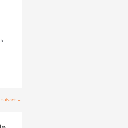
 à
e suivant
→
de