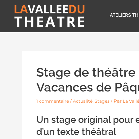
Aller
au
ATELIERS T
contenu
Stage de théâtre 
Vacances de Pâq
/
,
/ Par
1 commentaire
Actualité
Stages
La Vall
Un stage original pour e
d’un texte théâtral