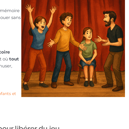
e mémoire
jouer sans
toire
nt où
tout
muser,
fants et
ur libérer du jeu