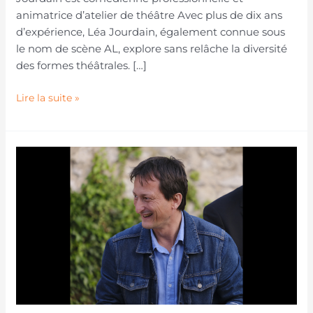
animatrice d’atelier de théâtre Avec plus de dix ans
d’expérience, Léa Jourdain, également connue sous
le nom de scène AL, explore sans relâche la diversité
des formes théâtrales. […]
Lire la suite »
Franck
Chevallay
anime
les
cours
de
théâtre
du
mercredi