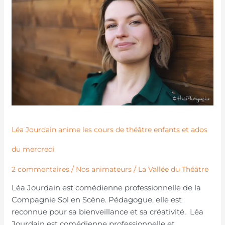
anime
les
cours
de
théâtre
enfants
et
ados
du
mercredi
Léa Jourdain anime les cours de théâtre enfants et ados
du mercredi
/
/
2 commentaires
Nos animateurs
La Vallée du Théâtre
Léa Jourdain est comédienne professionnelle de la
Compagnie Sol en Scène. Pédagogue, elle est
reconnue pour sa bienveillance et sa créativité. Léa
Jourdain est comédienne professionnelle et