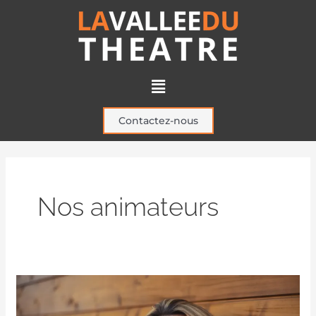
Aller
au
contenu
Menu
Contactez-nous
Nos animateurs
Léa
Jourdain