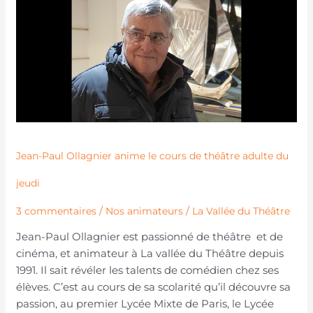
Ollagnier
anime
le
cours
de
théâtre
adulte
du
jeudi​
Jean-Paul Ollagnier anime le cours de théâtre adulte du
jeudi​
/
/
3 commentaires
Nos animateurs
La Vallée du Théâtre
Jean-Paul Ollagnier est passionné de théâtre et de
cinéma, et animateur à La vallée du Théâtre depuis
1991. Il sait révéler les talents de comédien chez ses
élèves. C’est au cours de sa scolarité qu’il découvre sa
passion, au premier Lycée Mixte de Paris, le Lycée